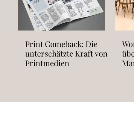
Print Comeback: Die
Wof
unterschätzte Kraft von
übe
Printmedien
Mar